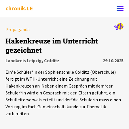
chronik.LE
Alle Ereignisse
Propaganda
Ereignis melden
7502
Ereignisse
Hakenkreuze im Unterricht
gezeichnet
Chronik
Ereignisse
Statistik
Landkreis Leipzig, Colditz
29.10.2025
Exportieren
?
Filter Erklärungen
Dossiers
Ein*e Schüler*in der Sophienschule Colditz (Oberschule)
fertigt im WTH-Unterricht eine Zeichnung mit
Leipziger Zustände
Hakenkreuzen an. Neben einem Gespräch mit dem*der
Schüler*in wird ein Gespräch mit den Eltern geführt, ein
Schulleiterverweis erteilt und der*die Schülerin muss einen
Schlaglichter
Vortrag im Fach Gemeinschaftskunde zur Thematik
vorbereiten.
Phänomene