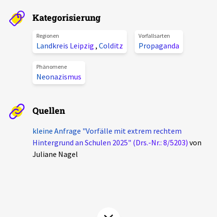
Aktuelles
Kategorisierung
Alle Beiträge
Regionen
Vorfallsarten
Über uns
Landkreis Leipzig
,
Colditz
Propaganda
Veranstaltungen
Projektbeschreibung
Phänomene
Pressemitteilungen
Neonazismus
Kontakt
Podcasts
Unterstützer_innen
Quellen
Spenden
kleine Anfrage "Vorfälle mit extrem rechtem
Hintergrund an Schulen 2025" (Drs.-Nr.: 8/5203)
von
chronik.LE in der Presse
Juliane Nagel