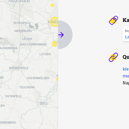
Ka
Re
L
Qu
kle
mot
Na