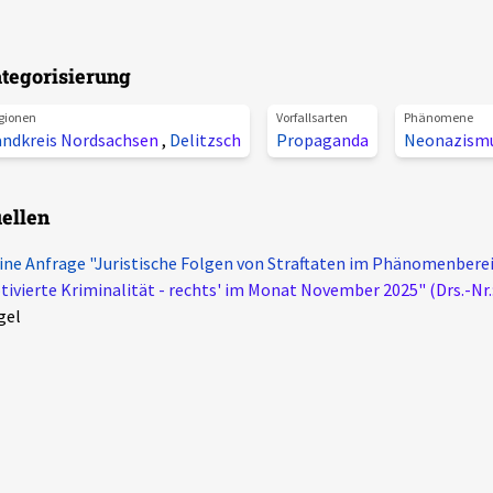
tegorisierung
gionen
Vorfallsarten
Phänomene
andkreis Nordsachsen
,
Delitzsch
Propaganda
Neonazism
ellen
ine Anfrage "Juristische Folgen von Straftaten im Phänomenberei
ivierte Kriminalität - rechts' im Monat November 2025" (Drs.-Nr.
gel