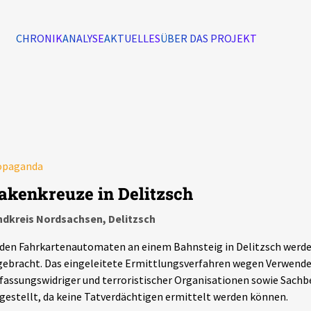
CHRONIK
ANALYSE
AKTUELLES
ÜBER DAS PROJEKT
Alle Ereignisse
7502
Ereignisse
opaganda
Ereignisse
akenkreuze in Delitzsch
ndkreis Nordsachsen, Delitzsch
den Fahrkartenautomaten an einem Bahnsteig in Delitzsch werd
ebracht. Das eingeleitete Ermittlungsverfahren wegen Verwend
fassungswidriger und terroristischer Organisationen sowie Sach
gestellt, da keine Tatverdächtigen ermittelt werden können.