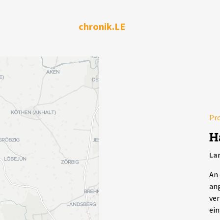
chronik.LE
Pr
H
La
An 
ang
ver
ein