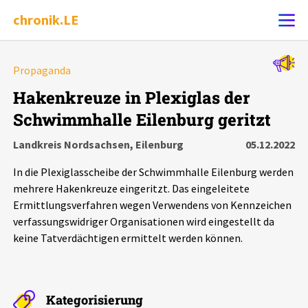
chronik.LE
Alle Ereignisse
Propaganda
Ereignis melden
7502
Ereignisse
Hakenkreuze in Plexiglas der
Schwimmhalle Eilenburg geritzt
Chronik
Ereignisse
Statistik
Landkreis Nordsachsen, Eilenburg
05.12.2022
Exportieren
?
Filter Erklärungen
Dossiers
In die Plexiglasscheibe der Schwimmhalle Eilenburg werden
mehrere Hakenkreuze eingeritzt. Das eingeleitete
Leipziger Zustände
Ermittlungsverfahren wegen Verwendens von Kennzeichen
verfassungswidriger Organisationen wird eingestellt da
keine Tatverdächtigen ermittelt werden können.
Schlaglichter
Phänomene
Kategorisierung