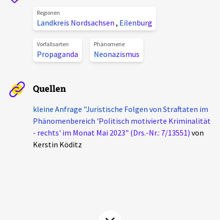
Aktuelles
Regionen
Landkreis Nordsachsen
,
Eilenburg
Alle Beiträge
Über uns
Vorfallsarten
Phänomene
Propaganda
Neonazismus
Veranstaltungen
Projektbeschreibung
Pressemitteilungen
Quellen
Kontakt
Podcasts
Unterstützer_innen
kleine Anfrage "Juristische Folgen von Straftaten im
Phänomenbereich 'Politisch motivierte Kriminalität
Spenden
- rechts' im Monat Mai 2023" (Drs.-Nr.: 7/13551)
von
Kerstin Köditz
chronik.LE in der Presse