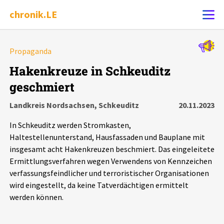
chronik.LE
Alle Ereignisse
Propaganda
Ereignis melden
7502
Ereignisse
Hakenkreuze in Schkeuditz
geschmiert
Chronik
Ereignisse
Statistik
Landkreis Nordsachsen, Schkeuditz
20.11.2023
Exportieren
?
Filter Erklärungen
Dossiers
In Schkeuditz werden Stromkasten,
Haltestellenunterstand, Hausfassaden und Bauplane mit
Leipziger Zustände
insgesamt acht Hakenkreuzen beschmiert. Das eingeleitete
Ermittlungsverfahren wegen Verwendens von Kennzeichen
verfassungsfeindlicher und terroristischer Organisationen
Schlaglichter
wird eingestellt, da keine Tatverdächtigen ermittelt
werden können.
Phänomene