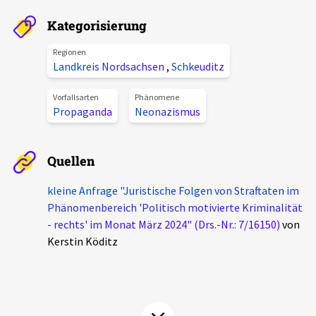
Aktuelles
Kategorisierung
Alle Beiträge
Regionen
Über uns
Landkreis Nordsachsen
,
Schkeuditz
Veranstaltungen
Projektbeschreibung
Vorfallsarten
Phänomene
Pressemitteilungen
Propaganda
Neonazismus
Kontakt
Podcasts
Unterstützer_innen
Quellen
Spenden
kleine Anfrage "Juristische Folgen von Straftaten im
Phänomenbereich 'Politisch motivierte Kriminalität
chronik.LE in der Presse
- rechts' im Monat März 2024" (Drs.-Nr.: 7/16150)
von
Kerstin Köditz