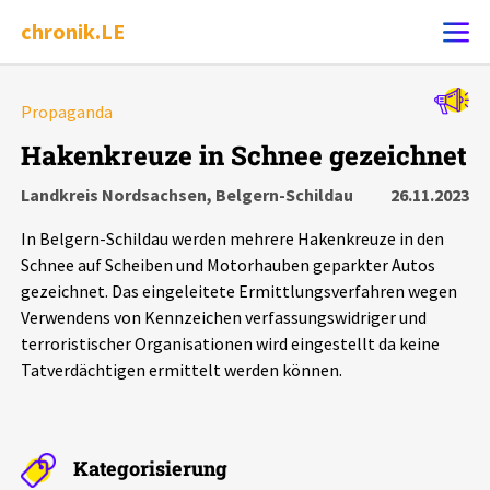
chronik.LE
Alle Ereignisse
Propaganda
Ereignis melden
7502
Ereignisse
Hakenkreuze in Schnee gezeichnet
Landkreis Nordsachsen, Belgern-Schildau
26.11.2023
Chronik
Ereignisse
Statistik
In Belgern-Schildau werden mehrere Hakenkreuze in den
Exportieren
?
Filter Erklärungen
Dossiers
Schnee auf Scheiben und Motorhauben geparkter Autos
gezeichnet. Das eingeleitete Ermittlungsverfahren wegen
Verwendens von Kennzeichen verfassungswidriger und
Leipziger Zustände
terroristischer Organisationen wird eingestellt da keine
Tatverdächtigen ermittelt werden können.
Schlaglichter
Phänomene
Kategorisierung