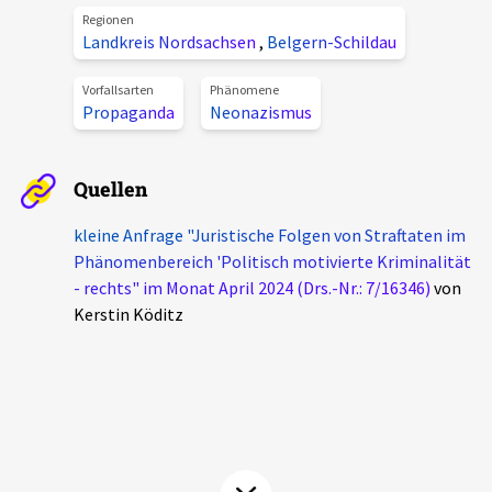
Regionen
Aktuelles
Landkreis Nordsachsen
,
Belgern-Schildau
Alle Beiträge
Vorfallsarten
Phänomene
Über uns
Propaganda
Neonazismus
Veranstaltungen
Projektbeschreibung
Pressemitteilungen
Quellen
Kontakt
Podcasts
kleine Anfrage "Juristische Folgen von Straftaten im
Unterstützer_innen
Phänomenbereich 'Politisch motivierte Kriminalität
Spenden
- rechts" im Monat April 2024 (Drs.-Nr.: 7/16346)
von
Kerstin Köditz
chronik.LE in der Presse