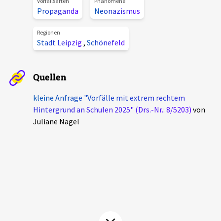
Vorfallsarten
Phänomene
Aktuelles
Propaganda
Neonazismus
Regionen
Alle Beiträge
Stadt Leipzig
,
Schönefeld
Über uns
Veranstaltungen
Projektbeschreibung
Pressemitteilungen
Quellen
Kontakt
Podcasts
kleine Anfrage "Vorfälle mit extrem rechtem
Unterstützer_innen
Hintergrund an Schulen 2025" (Drs.-Nr.: 8/5203)
von
Juliane Nagel
Spenden
chronik.LE in der Presse