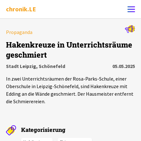
chronik.LE
Alle Ereignisse
Propaganda
Ereignis melden
7502
Ereignisse
Hakenkreuze in Unterrichtsräume
geschmiert
Chronik
Ereignisse
Statistik
Stadt Leipzig, Schönefeld
05.05.2025
Exportieren
?
Filter Erklärungen
Dossiers
In zwei Unterrichtsräumen der Rosa-Parks-Schule, einer
Oberschule in Leipzig-Schönefeld, sind Hakenkreuze mit
Leipziger Zustände
Edding an die Wände geschmiert. Der Hausmeister entfernt
die Schmierereien.
Schlaglichter
Phänomene
Kategorisierung