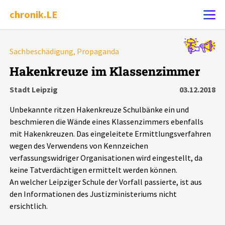
chronik.LE
Alle Ereignisse
Sachbeschädigung, Propaganda
Ereignis melden
7502
Ereignisse
Hakenkreuze im Klassenzimmer
Stadt Leipzig
03.12.2018
Chronik
Ereignisse
Statistik
Unbekannte ritzen Hakenkreuze Schulbänke ein und
Exportieren
?
Filter Erklärungen
Dossiers
beschmieren die Wände eines Klassenzimmers ebenfalls
mit Hakenkreuzen. Das eingeleitete Ermittlungsverfahren
wegen des Verwendens von Kennzeichen
Leipziger Zustände
verfassungswidriger Organisationen wird eingestellt, da
keine Tatverdächtigen ermittelt werden können.
Schlaglichter
An welcher Leipziger Schule der Vorfall passierte, ist aus
den Informationen des Justizministeriums nicht
Phänomene
ersichtlich.