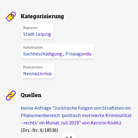
Aktuelles
Kategorisierung
Alle Beiträge
Über uns
Regionen
Stadt Leipzig
Veranstaltungen
Projektbeschreibung
Pressemitteilungen
Vorfallsarten
Sachbeschädigung
,
Propaganda
Kontakt
Podcasts
Unterstützer_innen
Phänomene
Neonazismus
Spenden
chronik.LE in der Presse
Quellen
kleine Anfrage "Juristische Folgen von Straftaten im
Phänomenbereich 'politisch motivierte Kriminalität
- rechts' im Monat Juli 2019" von Kerstin Köditz
(Drs.-Nr.: 6/18536)