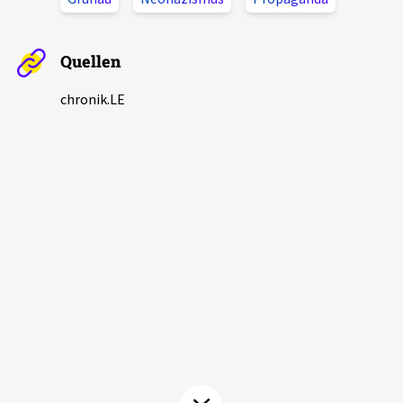
Aktuelles
Quellen
Alle Beiträge
Über uns
chronik.LE
Veranstaltungen
Projektbeschreibung
Pressemitteilungen
Kontakt
Podcasts
Unterstützer_innen
Spenden
chronik.LE in der Presse