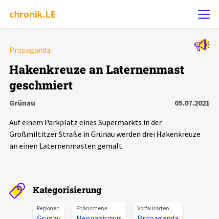
chronik.LE
Alle Ereignisse
Propaganda
Ereignis melden
7502
Ereignisse
Hakenkreuze an Laternenmast
geschmiert
Chronik
Ereignisse
Statistik
Grünau
05.07.2021
Exportieren
?
Filter Erklärungen
Dossiers
Auf einem Parkplatz eines Supermarkts in der
Großmiltitzer Straße in Grünau werden drei Hakenkreuze
Leipziger Zustände
an einen Laternenmasten gemalt.
Schlaglichter
Kategorisierung
Phänomene
Regionen
Phänomene
Vorfallsarten
Grünau
Neonazismus
Propaganda