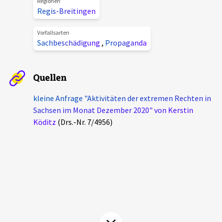
Regionen
Aktuelles
Regis-Breitingen
Vorfallsarten
Alle Beiträge
Sachbeschädigung
,
Propaganda
Über uns
Veranstaltungen
Projektbeschreibung
Pressemitteilungen
Quellen
Kontakt
Podcasts
kleine Anfrage "Aktivitäten der extremen Rechten in
Unterstützer_innen
Sachsen im Monat Dezember 2020" von Kerstin
Köditz
(Drs.-Nr. 7/4956)
Spenden
chronik.LE in der Presse