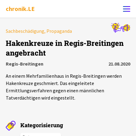
chronik.LE
Alle Ereignisse
Sachbeschädigung, Propaganda
Ereignis melden
7502
Ereignisse
Hakenkreuze in Regis-Breitingen
angebracht
Chronik
Ereignisse
Statistik
Regis-Breitingen
21.08.2020
Exportieren
?
Filter Erklärungen
Dossiers
An einem Mehrfamilienhaus in Regis-Breitingen werden
Hakenkreuze geschmiert. Das eingeleitete
Leipziger Zustände
Ermittlungsverfahren gegen einen männlichen
Tatverdächtigen wird eingestellt.
Schlaglichter
Phänomene
Kategorisierung