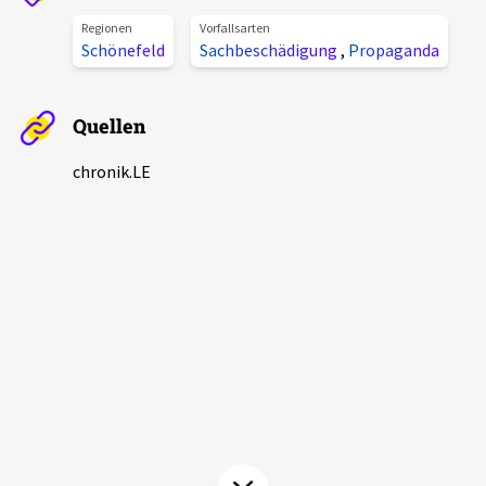
Aktuelles
Regionen
Vorfallsarten
Schönefeld
Sachbeschädigung
,
Propaganda
Alle Beiträge
Über uns
Veranstaltungen
Quellen
Projektbeschreibung
Pressemitteilungen
chronik.LE
Kontakt
Podcasts
Unterstützer_innen
Spenden
chronik.LE in der Presse