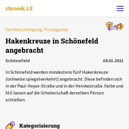
chronik.LE
Alle Ereignisse
Sachbeschädigung, Propaganda
Ereignis melden
7502
Ereignisse
Hakenkreuze in Schönefeld
angebracht
Chronik
Ereignisse
Statistik
Schönefeld
04.01.2021
Exportieren
?
Filter Erklärungen
Dossiers
In Schönefeld werden mindestens fünf Hakenkreuze
(teilweise spiegelverkehrt) angebracht. Diese befinden sich
Leipziger Zustände
in der Paul-Heyse-Straße und in der Heinkestraße. Farbe und
Stil lassen auf die Urheberschaft derselben Person
schließen.
Schlaglichter
Phänomene
Kategorisierung