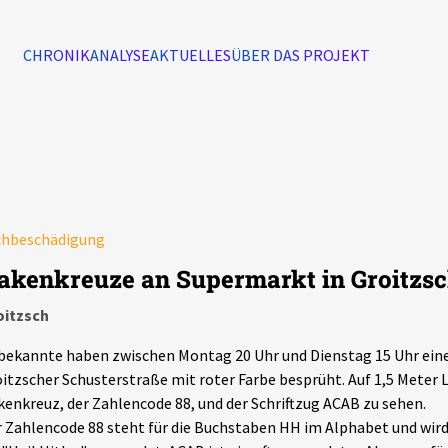
CHRONIK
ANALYSE
AKTUELLES
ÜBER DAS PROJEKT
Alle Ereignisse
7502
Ereignisse
chbeschädigung
Ereignisse
akenkreuze an Supermarkt in Groitzs
oitzsch
ekannte haben zwischen Montag 20 Uhr und Dienstag 15 Uhr eine
itzscher Schusterstraße mit roter Farbe besprüht. Auf 1,5 Meter 
enkreuz, der Zahlencode 88, und der Schriftzug ACAB zu sehen.
 Zahlencode 88 steht für die Buchstaben HH im Alphabet und wird