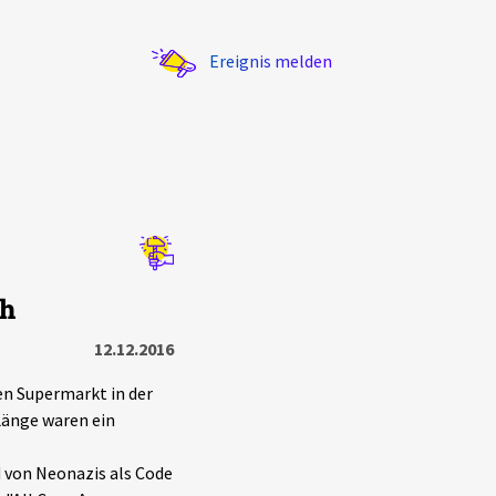
Ereignis melden
Statistik
ch
Exportieren
?
Filter Erklärungen
12.12.2016
n Supermarkt in der
Länge waren ein
 von Neonazis als Code