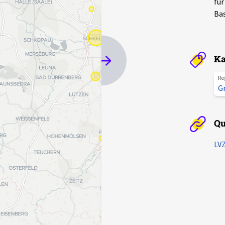
für
Bas
Ka
Re
G
Qu
LVZ