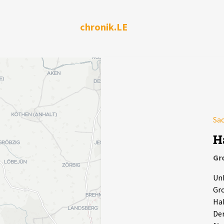
chronik.LE
Sa
H
Gr
Unb
Gro
Hak
Der