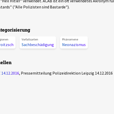
 "Heil Hitler" verwendet. ACAB ist ein oft verwendetes Akronym für
tards" ("Alle Polizisten sind Bastarde").
tegorisierung
gionen
Vorfallsarten
Phänomene
roitzsch
Sachbeschädigung
Neonazismus
ellen
 14.12.2016
, Pressemitteilung Polizeidirektion Leipzig 14.12.2016