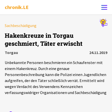
chronik.LE
Alle Ereignisse
Sachbeschädigung
Ereignis melden
7502
Ereignisse
Hakenkreuze in Torgau
geschmiert, Täter erwischt
Chronik
Ereignisse
Statistik
Torgau
24.11.2019
Exportieren
?
Filter Erklärungen
Dossiers
Unbekannte Personen beschmieren ein Schaufenster mit
einem Hakenkreuz. Durch eine genaue
Leipziger Zustände
Personenbeschreibung kann die Polizei einen Jugendlichen
aufgreifen, der den Täter schließlich verrät. Ermittelt wird
wegen Verdacht des Verwendens Kennzeichen
Schlaglichter
verfassungswidriger Organisationen und Sachbeschädigung
Phänomene