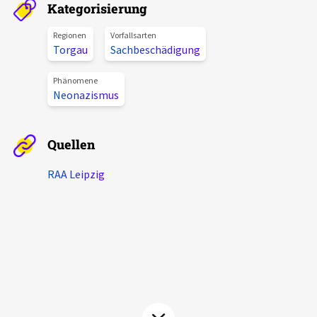
Kategorisierung
Aktuelles
Regionen
Vorfallsarten
Torgau
Sachbeschädigung
Alle Beiträge
Über uns
Veranstaltungen
Phänomene
Neonazismus
Projektbeschreibung
Pressemitteilungen
Kontakt
Podcasts
Quellen
Unterstützer_innen
RAA Leipzig
Spenden
chronik.LE in der Presse