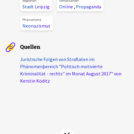
Regionen
Vorfallsarten
Aktuelles
Stadt Leipzig
Online
,
Propaganda
Phänomene
Alle Beiträge
Neonazismus
Über uns
Veranstaltungen
Projektbeschreibung
Pressemitteilungen
Quellen
Kontakt
Podcasts
Juristische Folgen von Straftaten im
Unterstützer_innen
Phänomenþereich "Politisch motivierte
Kriminalität - rechts" im Monat August 2017" von
Spenden
Kerstin Köditz
chronik.LE in der Presse