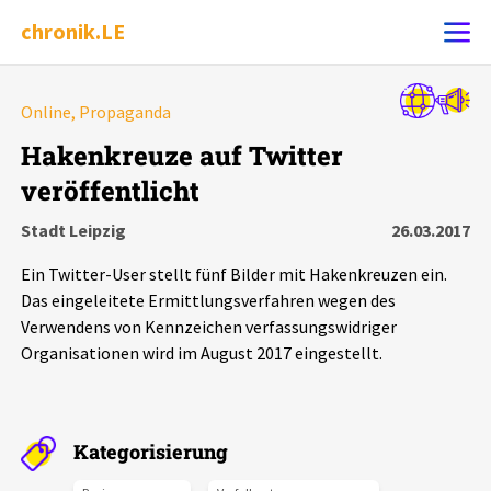
chronik.LE
Alle Ereignisse
Online, Propaganda
Ereignis melden
7502
Ereignisse
Hakenkreuze auf Twitter
veröffentlicht
Chronik
Ereignisse
Statistik
Stadt Leipzig
26.03.2017
Exportieren
?
Filter Erklärungen
Dossiers
Ein Twitter-User stellt fünf Bilder mit Hakenkreuzen ein.
Das eingeleitete Ermittlungsverfahren wegen des
Leipziger Zustände
Verwendens von Kennzeichen verfassungswidriger
Organisationen wird im August 2017 eingestellt.
Schlaglichter
Phänomene
Kategorisierung