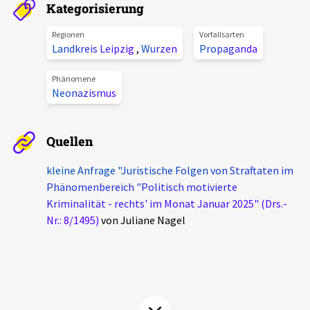
Kategorisierung
Aktuelles
Regionen
Vorfallsarten
Landkreis Leipzig
,
Wurzen
Propaganda
Alle Beiträge
Über uns
Veranstaltungen
Phänomene
Neonazismus
Projektbeschreibung
Pressemitteilungen
Kontakt
Podcasts
Quellen
Unterstützer_innen
kleine Anfrage "Juristische Folgen von Straftaten im
Spenden
Phänomenbereich "Politisch motivierte
Kriminalität - rechts' im Monat Januar 2025" (Drs.-
chronik.LE in der Presse
Nr.: 8/1495)
von Juliane Nagel