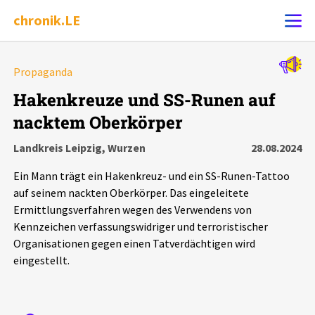
chronik.LE
Alle Ereignisse
Propaganda
Ereignis melden
7502
Ereignisse
Hakenkreuze und SS-Runen auf
nacktem Oberkörper
Chronik
Ereignisse
Statistik
Landkreis Leipzig, Wurzen
28.08.2024
Exportieren
?
Filter Erklärungen
Dossiers
Ein Mann trägt ein Hakenkreuz- und ein SS-Runen-Tattoo
auf seinem nackten Oberkörper. Das eingeleitete
Leipziger Zustände
Ermittlungsverfahren wegen des Verwendens von
Kennzeichen verfassungswidriger und terroristischer
Organisationen gegen einen Tatverdächtigen wird
Schlaglichter
eingestellt.
Phänomene