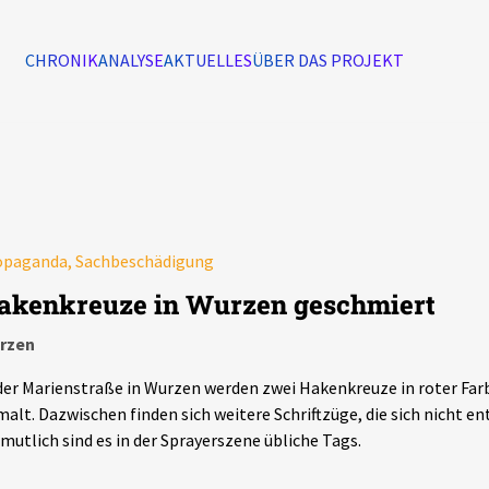
CHRONIK
ANALYSE
AKTUELLES
ÜBER DAS PROJEKT
Alle Ereignisse
7502
Ereignisse
opaganda, Sachbeschädigung
Ereignisse
akenkreuze in Wurzen geschmiert
rzen
der Marienstraße in Wurzen werden zwei Hakenkreuze in roter Farb
alt. Dazwischen finden sich weitere Schriftzüge, die sich nicht ent
mutlich sind es in der Sprayerszene übliche Tags.