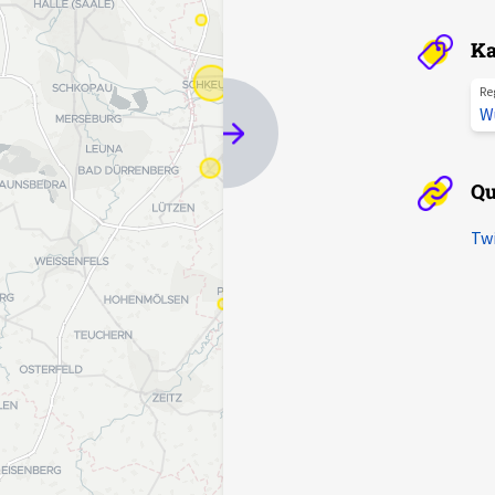
Ka
Re
W
Qu
Twi