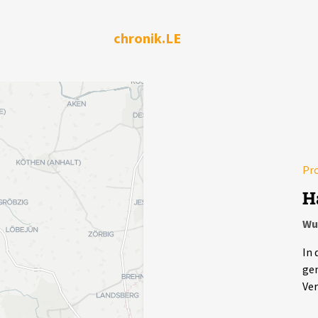
chronik.LE
Pr
H
Wu
In 
gem
Ver