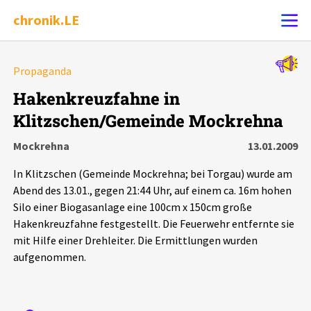
chronik.LE
Alle Ereignisse
Propaganda
Ereignis melden
7502
Ereignisse
Hakenkreuzfahne in
Klitzschen/Gemeinde Mockrehna
Chronik
Ereignisse
Statistik
Mockrehna
13.01.2009
Exportieren
?
Filter Erklärungen
Dossiers
In Klitzschen (Gemeinde Mockrehna; bei Torgau) wurde am
Abend des 13.01., gegen 21:44 Uhr, auf einem ca. 16m hohen
Leipziger Zustände
Silo einer Biogasanlage eine 100cm x 150cm große
Hakenkreuzfahne festgestellt. Die Feuerwehr entfernte sie
mit Hilfe einer Drehleiter. Die Ermittlungen wurden
Schlaglichter
aufgenommen.
Phänomene