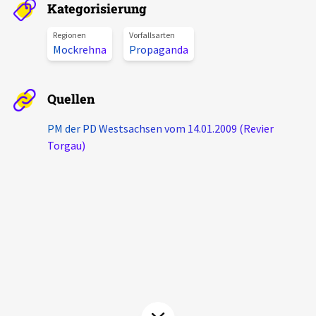
Kategorisierung
Aktuelles
Regionen
Vorfallsarten
Mockrehna
Propaganda
Alle Beiträge
Über uns
Veranstaltungen
Quellen
Projektbeschreibung
Pressemitteilungen
Kontakt
PM der PD Westsachsen vom 14.01.2009 (Revier
Podcasts
Torgau)
Unterstützer_innen
Spenden
chronik.LE in der Presse