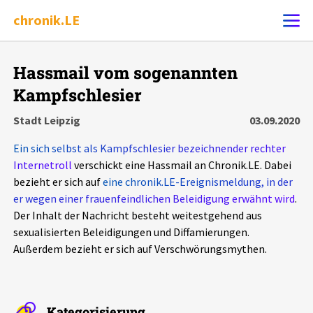
chronik.LE
Alle Ereignisse
Hassmail vom sogenannten
Ereignis melden
7502
Ereignisse
Kampfschlesier
Stadt Leipzig
03.09.2020
Chronik
Ereignisse
Statistik
Ein sich selbst als Kampfschlesier bezeichnender rechter
Internetroll
verschickt eine Hassmail an Chronik.LE. Dabei
Exportieren
?
Filter Erklärungen
Dossiers
bezieht er sich auf
eine chronik.LE-Ereignismeldung, in der
er wegen einer frauenfeindlichen Beleidigung erwähnt wird
.
Leipziger Zustände
Der Inhalt der Nachricht besteht weitestgehend aus
sexualisierten Beleidigungen und Diffamierungen.
Schlaglichter
Außerdem bezieht er sich auf Verschwörungsmythen.
Phänomene
Kategorisierung