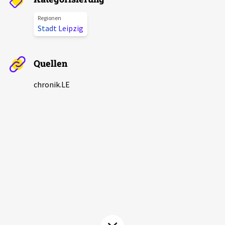
Aktuelles
Regionen
Stadt Leipzig
Alle Beiträge
Über uns
Veranstaltungen
Quellen
Projektbeschreibung
Pressemitteilungen
chronik.LE
Kontakt
Podcasts
Unterstützer_innen
Spenden
chronik.LE in der Presse