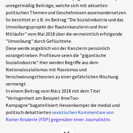
unregelmäßig Beiträge, welche sich mit aktuellen
Aktuelles
politischen Themen und Geschehnissen auseinandersetzen.
So berichtet er z.B. im Beitrag "Die Sozialindustrie und das
Alle Beiträge
Über uns
Umvolkungsprojekt der Rautenkanzlerin und ihrer
Mitläufer" vom Mai 2018 über die vermeintlich erfolgende
Veranstaltungen
"Umvolkung" durch Geflüchtete.
Projektbeschreibung
Pressemitteilungen
Diese werde angeblich von der Kanzlerin persönlich
Kontakt
vorangetrieben. Profiteure seien die "gigantische
Podcasts
Sozialindustrie". Hier werden Begriffe aus dem
Unterstützer_innen
Nationalsozialismus mit Rassismus und
Verschwörungstheorien zu einer gefährlichen Mischung
Spenden
vermengt.
chronik.LE in der Presse
In einem Beitrag vom März 2018 mit dem Titel
"Verlogenheit am Beispiel: #meToo-
Kampagne"bagatellisiert Hessenkemper die medial und
politisch debattierten
sexistischen Kommentare von
Rainer Brüderle (FDP) gegenüber einer Journalistin
.