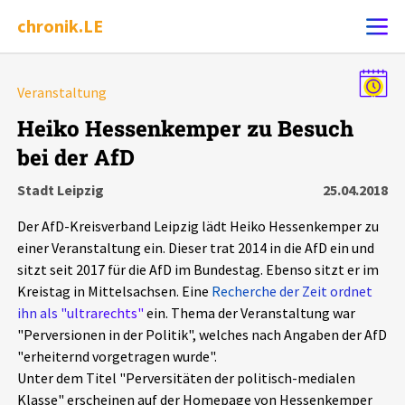
chronik.LE
Alle Ereignisse
Veranstaltung
Ereignis melden
7502
Ereignisse
Heiko Hessenkemper zu Besuch
bei der AfD
Chronik
Ereignisse
Statistik
Stadt Leipzig
25.04.2018
Exportieren
?
Filter Erklärungen
Dossiers
Der AfD-Kreisverband Leipzig lädt Heiko Hessenkemper zu
einer Veranstaltung ein. Dieser trat 2014 in die AfD ein und
Leipziger Zustände
sitzt seit 2017 für die AfD im Bundestag. Ebenso sitzt er im
Kreistag in Mittelsachsen. Eine
Recherche der Zeit ordnet
ihn als "ultrarechts"
ein. Thema der Veranstaltung war
Schlaglichter
"Perversionen in der Politik", welches nach Angaben der AfD
"erheiternd vorgetragen wurde".
Phänomene
Unter dem Titel "Perversitäten der politisch-medialen
Klasse" erscheinen auf der Homepage von Hessenkemper