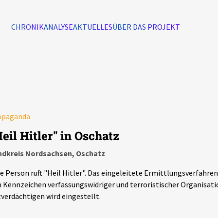
CHRONIK
ANALYSE
AKTUELLES
ÜBER DAS PROJEKT
Alle Ereignisse
7502
Ereignisse
opaganda
Ereignisse
eil Hitler" in Oschatz
ndkreis Nordsachsen, Oschatz
e Person ruft "Heil Hitler". Das eingeleitete Ermittlungsverfahr
 Kennzeichen verfassungswidriger und terroristischer Organisat
verdächtigen wird eingestellt.