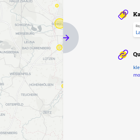
Ka
Re
L
Qu
kle
mot