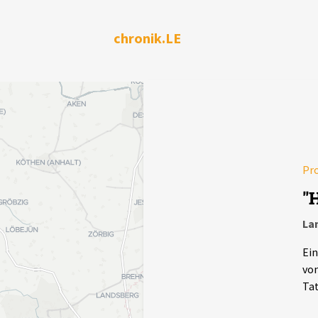
chronik.LE
Pr
"H
La
Ein
von
Tat