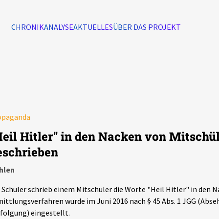
CHRONIK
ANALYSE
AKTUELLES
ÜBER DAS PROJEKT
Alle Ereignisse
7502
Ereignisse
opaganda
Ereignisse
Heil Hitler" in den Nacken von Mitschü
eschrieben
hlen
 Schüler schrieb einem Mitschüler die Worte "Heil Hitler" in den N
ittlungsverfahren wurde im Juni 2016 nach § 45 Abs. 1 JGG (Abse
folgung) eingestellt.