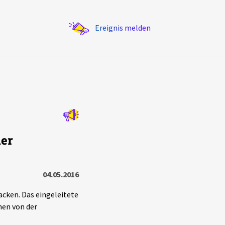
Ereignis melden
Statistik
ler
Exportieren
?
Filter Erklärungen
04.05.2016
acken. Das eingeleitete
hen von der