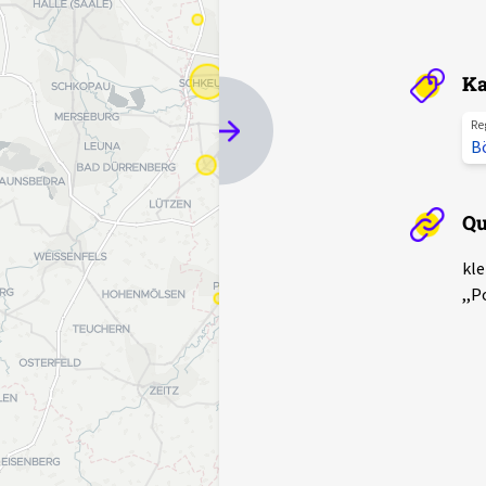
Ka
Re
B
Qu
kle
,,P