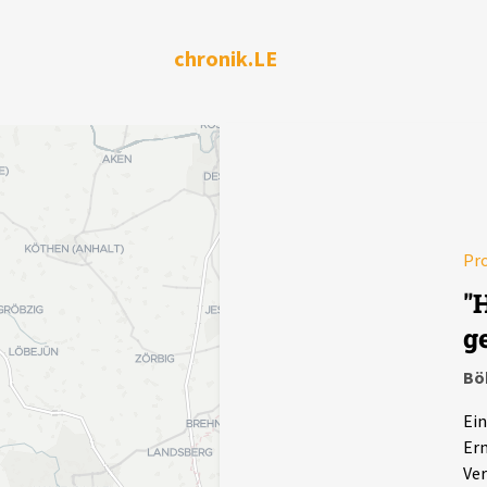
chronik.LE
Pr
"
g
Bö
Ein
Erm
Ver