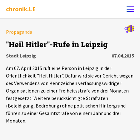
chronik.LE
Alle Ereignisse
Propaganda
Ereignis melden
7502
Ereignisse
"Heil Hitler"-Rufe in Leipzig
Stadt Leipzig
07.04.2015
Chronik
Ereignisse
Statistik
Am 07. April 2015 ruft eine Person in Leipzig in der
Exportieren
?
Filter Erklärungen
Dossiers
Öffentlichkeit "Heil Hitler". Dafür wird sie vor Gericht wegen
des Verwendens von Kennzeichen verfassungswidriger
Organisationen zu einer Freiheitsstrafe von drei Monaten
Leipziger Zustände
festgesetzt. Weitere berücksichtigte Straftaten
(Beleidigung, Bedrohung) ohne politischen Hintergrund
Schlaglichter
führen zu einer Gesamtstrafe von einem Jahr und drei
Monaten.
Phänomene