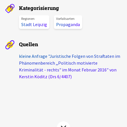
Aktuelles
Kategorisierung
Regionen
Vorfallsarten
Alle Beiträge
Stadt Leipzig
Propaganda
Über uns
Veranstaltungen
Projektbeschreibung
Pressemitteilungen
Quellen
Kontakt
Podcasts
kleine Anfrage "Juristische Folgen von Straftaten im
Unterstützer_innen
Phänomenbereich ,,Politisch motivierte
Kriminalität - rechts" im Monat Februar 2016" von
Spenden
Kerstin Köditz (Drs 6/4407)
chronik.LE in der Presse