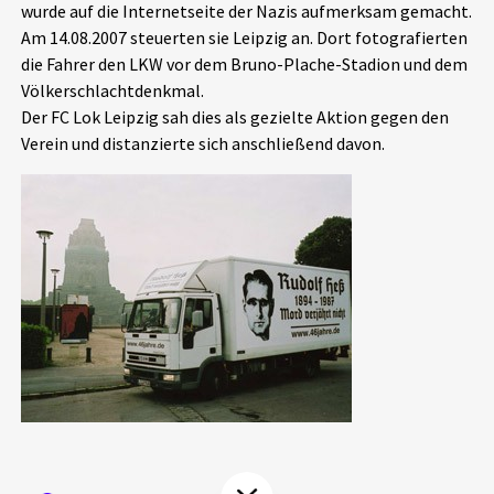
wurde auf die Internetseite der Nazis aufmerksam gemacht.
Aktuelles
Am 14.08.2007 steuerten sie Leipzig an. Dort fotografierten
die Fahrer den LKW vor dem Bruno-Plache-Stadion und dem
Alle Beiträge
Völkerschlachtdenkmal.
Über uns
Der FC Lok Leipzig sah dies als gezielte Aktion gegen den
Veranstaltungen
Verein und distanzierte sich anschließend davon.
Projektbeschreibung
Pressemitteilungen
Kontakt
Podcasts
Unterstützer_innen
Spenden
chronik.LE in der Presse