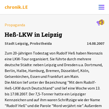
chronik.LE
Alle Ereignisse
Propaganda
Ereignis melden
7502
Ereignisse
Heß-LKW in Leipzig
Stadt Leipzig, Probstheida
14.08.2007
Chronik
Ereignisse
Statistik
Zum 20-jährigen Todestag von Rudolf Heß haben Neonazis
Exportieren
?
Filter Erklärungen
Dossiers
eine LKW-Tour organisiert. Sie führte durch mehrere
deutsche Städte: neben Leipzig und Dresden u.a. Dortmund,
Berlin, Halbe, Hamburg, Bremen, Düsseldorf, Köln,
Leipziger Zustände
Gelsenkirchen, Essen und Frankfurt am Main.
Die Aktion lief unter der Bezeichnung "Mit dem Rudolf-
Schlaglichter
Heß-LKW durch Deutschland" und lief eine Woche vom 13.
bis 17.08.2007. Der 7,5-Tonner hatte ein Leipziger
Phänomene
Kennzeichen und auf ihm waren Schriftzüge wie der Name
"Rudolf Heß" und die Parole "Mord verjährt nie". Außerdem