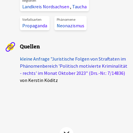
Regionen
Aktuelles
Landkreis Nordsachsen
,
Taucha
Vorfallsarten
Phänomene
Alle Beiträge
Propaganda
Neonazismus
Über uns
Veranstaltungen
Projektbeschreibung
Pressemitteilungen
Quellen
Kontakt
Podcasts
kleine Anfrage "Juristische Folgen von Straftaten im
Unterstützer_innen
Phänomenbereich 'Politisch motivierte Kriminalität
- rechts' im Monat Oktober 2023" (Drs.-Nr.: 7/14836)
Spenden
von Kerstin Köditz
chronik.LE in der Presse