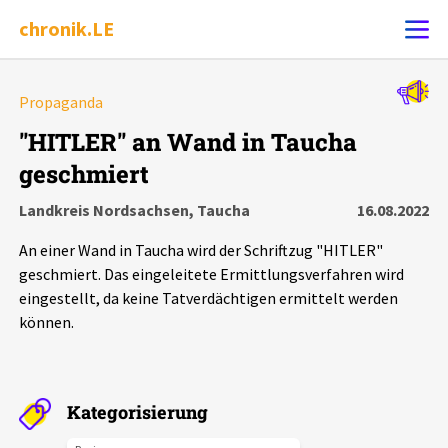
chronik.LE
Alle Ereignisse
Propaganda
Ereignis melden
7502
Ereignisse
"HITLER" an Wand in Taucha
geschmiert
Chronik
Ereignisse
Statistik
Landkreis Nordsachsen, Taucha
16.08.2022
Exportieren
?
Filter Erklärungen
Dossiers
An einer Wand in Taucha wird der Schriftzug "HITLER"
geschmiert. Das eingeleitete Ermittlungsverfahren wird
Leipziger Zustände
eingestellt, da keine Tatverdächtigen ermittelt werden
können.
Schlaglichter
Phänomene
Kategorisierung