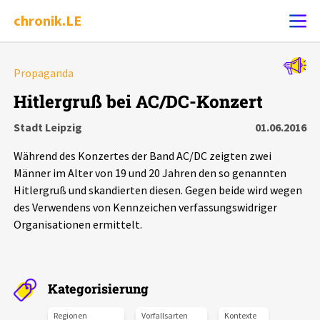
chronik.LE
Alle Ereignisse
Propaganda
Ereignis melden
7502
Ereignisse
Hitlergruß bei AC/DC-Konzert
Stadt Leipzig
01.06.2016
Chronik
Ereignisse
Statistik
Während des Konzertes der Band AC/DC zeigten zwei
Exportieren
?
Filter Erklärungen
Dossiers
Männer im Alter von 19 und 20 Jahren den so genannten
Hitlergruß und skandierten diesen. Gegen beide wird wegen
des Verwendens von Kennzeichen verfassungswidriger
Leipziger Zustände
Organisationen ermittelt.
Schlaglichter
Kategorisierung
Phänomene
Regionen
Vorfallsarten
Kontexte