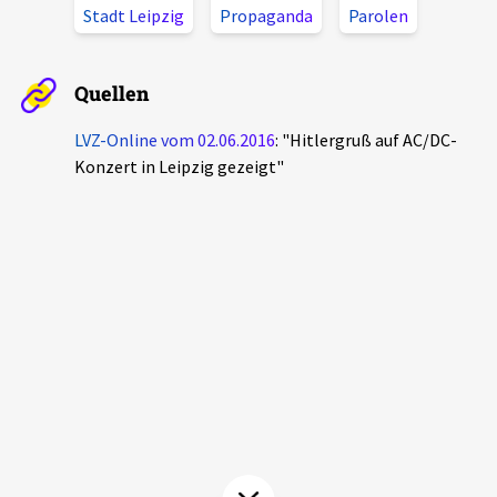
Stadt Leipzig
Propaganda
Parolen
Aktuelles
Alle Beiträge
Quellen
Über uns
Veranstaltungen
LVZ-Online vom 02.06.2016
: "Hitlergruß auf AC/DC-
Projektbeschreibung
Konzert in Leipzig gezeigt"
Pressemitteilungen
Kontakt
Podcasts
Unterstützer_innen
Spenden
chronik.LE in der Presse