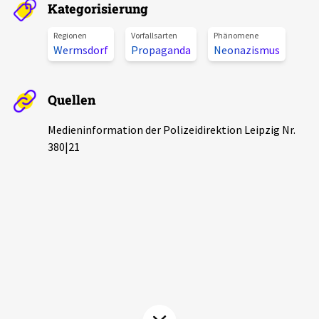
Kategorisierung
Aktuelles
Regionen
Vorfallsarten
Phänomene
Wermsdorf
Propaganda
Neonazismus
Alle Beiträge
Über uns
Veranstaltungen
Quellen
Projektbeschreibung
Pressemitteilungen
Kontakt
Medieninformation der Polizeidirektion Leipzig Nr.
Podcasts
380|21
Unterstützer_innen
Spenden
chronik.LE in der Presse