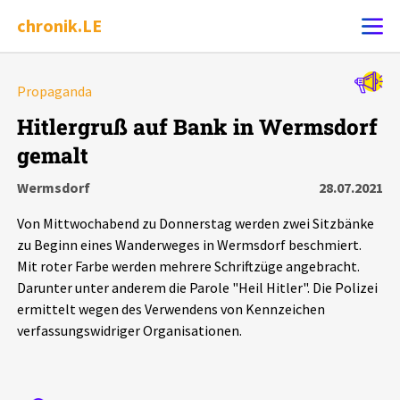
chronik.LE
Alle Ereignisse
Propaganda
Ereignis melden
7502
Ereignisse
Hitlergruß auf Bank in Wermsdorf
gemalt
Chronik
Ereignisse
Statistik
Wermsdorf
28.07.2021
Exportieren
?
Filter Erklärungen
Dossiers
Von Mittwochabend zu Donnerstag werden zwei Sitzbänke
zu Beginn eines Wanderweges in Wermsdorf beschmiert.
Leipziger Zustände
Mit roter Farbe werden mehrere Schriftzüge angebracht.
Darunter unter anderem die Parole "Heil Hitler". Die Polizei
ermittelt wegen des Verwendens von Kennzeichen
Schlaglichter
verfassungswidriger Organisationen.
Phänomene