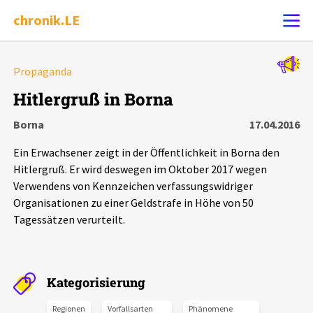
chronik.LE
Alle Ereignisse
Propaganda
Ereignis melden
7502
Ereignisse
Hitlergruß in Borna
Borna
17.04.2016
Chronik
Ereignisse
Statistik
Ein Erwachsener zeigt in der Öffentlichkeit in Borna den
Exportieren
?
Filter Erklärungen
Dossiers
Hitlergruß. Er wird deswegen im Oktober 2017 wegen
Verwendens von Kennzeichen verfassungswidriger
Organisationen zu einer Geldstrafe in Höhe von 50
Leipziger Zustände
Tagessätzen verurteilt.
Schlaglichter
Kategorisierung
Phänomene
Regionen
Vorfallsarten
Phänomene