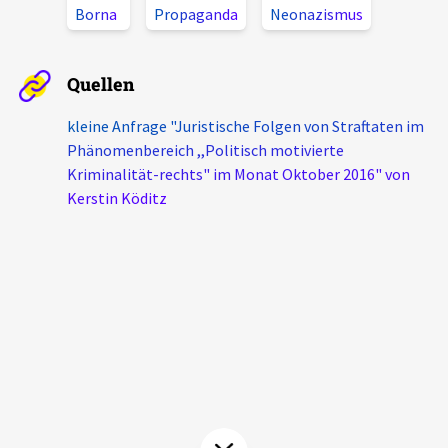
Borna
Propaganda
Neonazismus
Aktuelles
Alle Beiträge
Quellen
Über uns
Veranstaltungen
kleine Anfrage "Juristische Folgen von Straftaten im
Projektbeschreibung
Phänomenbereich ,,Politisch motivierte
Pressemitteilungen
Kriminalität-rechts" im Monat Oktober 2016" von
Kontakt
Podcasts
Kerstin Köditz
Unterstützer_innen
Spenden
chronik.LE in der Presse