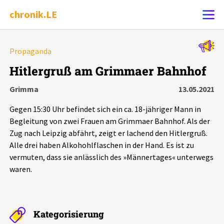
chronik.LE
Alle Ereignisse
Propaganda
Ereignis melden
7502
Ereignisse
Hitlergruß am Grimmaer Bahnhof
Grimma
13.05.2021
Chronik
Ereignisse
Statistik
Gegen 15:30 Uhr befindet sich ein ca. 18-jähriger Mann in
Exportieren
?
Filter Erklärungen
Dossiers
Begleitung von zwei Frauen am Grimmaer Bahnhof. Als der
Zug nach Leipzig abfährt, zeigt er lachend den Hitlergruß.
Alle drei haben Alkohohlflaschen in der Hand. Es ist zu
Leipziger Zustände
vermuten, dass sie anlässlich des »Männertages« unterwegs
waren.
Schlaglichter
Phänomene
Kategorisierung