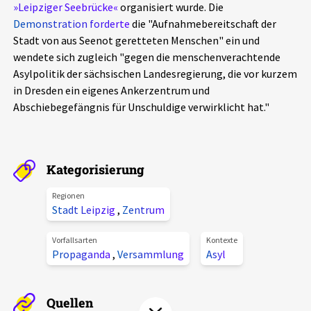
»Leipziger Seebrücke«
organisiert wurde. Die
Aktuelles
Demonstration forderte
die "Aufnahmebereitschaft der
Stadt von aus Seenot geretteten Menschen" ein und
Alle Beiträge
wendete sich zugleich "gegen die menschenverachtende
Über uns
Asylpolitik der sächsischen Landesregierung, die vor kurzem
Veranstaltungen
in Dresden ein eigenes Ankerzentrum und
Projektbeschreibung
Abschiebegefängnis für Unschuldige verwirklicht hat."
Pressemitteilungen
Kontakt
Podcasts
Unterstützer_innen
Kategorisierung
Spenden
Regionen
chronik.LE in der Presse
Stadt Leipzig
,
Zentrum
Vorfallsarten
Kontexte
Propaganda
,
Versammlung
Asyl
Quellen