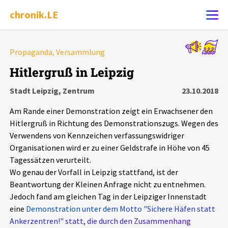
chronik.LE
Alle Ereignisse
Propaganda, Versammlung
Ereignis melden
7502
Ereignisse
Hitlergruß in Leipzig
Stadt Leipzig, Zentrum
23.10.2018
Chronik
Ereignisse
Statistik
Am Rande einer Demonstration zeigt ein Erwachsener den
Exportieren
?
Filter Erklärungen
Dossiers
Hitlergruß in Richtung des Demonstrationszugs. Wegen des
Verwendens von Kennzeichen verfassungswidriger
Organisationen wird er zu einer Geldstrafe in Höhe von 45
Leipziger Zustände
Tagessätzen verurteilt.
Wo genau der Vorfall in Leipzig stattfand, ist der
Schlaglichter
Beantwortung der Kleinen Anfrage nicht zu entnehmen.
Jedoch fand am gleichen Tag in der Leipziger Innenstadt
Phänomene
eine
Demonstration unter dem Motto "Sichere Häfen statt
Ankerzentren!" statt, die durch den Zusammenhang