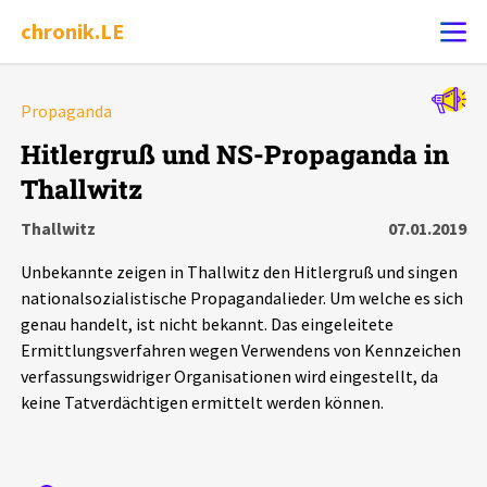
chronik.LE
Alle Ereignisse
Propaganda
Ereignis melden
7502
Ereignisse
Hitlergruß und NS-Propaganda in
Thallwitz
Chronik
Ereignisse
Statistik
Thallwitz
07.01.2019
Exportieren
?
Filter Erklärungen
Dossiers
Unbekannte zeigen in Thallwitz den Hitlergruß und singen
nationalsozialistische Propagandalieder. Um welche es sich
Leipziger Zustände
genau handelt, ist nicht bekannt. Das eingeleitete
Ermittlungsverfahren wegen Verwendens von Kennzeichen
verfassungswidriger Organisationen wird eingestellt, da
Schlaglichter
keine Tatverdächtigen ermittelt werden können.
Phänomene