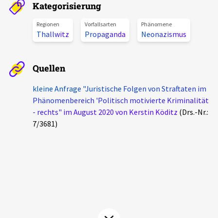
Kategorisierung
Aktuelles
Regionen
Vorfallsarten
Phänomene
Thallwitz
Propaganda
Neonazismus
Alle Beiträge
Über uns
Veranstaltungen
Quellen
Projektbeschreibung
Pressemitteilungen
Kontakt
kleine Anfrage "Juristische Folgen von Straftaten im
Podcasts
Phänomenbereich 'Politisch motivierte Kriminalität
Unterstützer_innen
- rechts" im August 2020 von Kerstin Köditz
(Drs.-Nr.:
7/3681)
Spenden
chronik.LE in der Presse