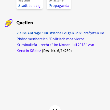
Regionen
Vorfallsarten
Aktuelles
Stadt Leipzig
Propaganda
Alle Beiträge
Über uns
Quellen
Veranstaltungen
kleine Anfrage "Juristische Folgen von Straftaten im
Projektbeschreibung
Pressemitteilungen
Phänomenbereich "Politisch motivierte
Kontakt
Kriminalität - rechts" im Monat Juli 2018" von
Podcasts
Kerstin Köditz
(Drs.-Nr.: 6/14260)
Unterstützer_innen
Spenden
chronik.LE in der Presse