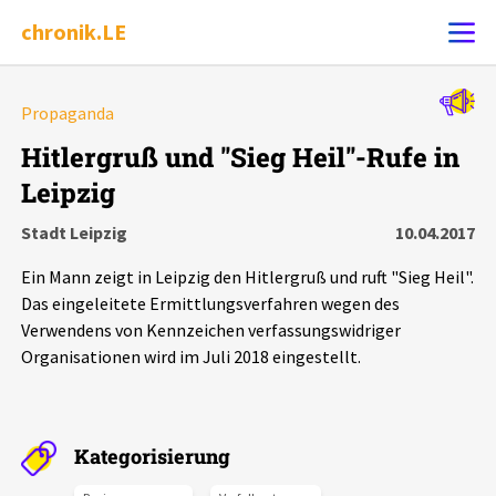
chronik.LE
Alle Ereignisse
Propaganda
Ereignis melden
7502
Ereignisse
Hitlergruß und "Sieg Heil"-Rufe in
Leipzig
Chronik
Ereignisse
Statistik
Stadt Leipzig
10.04.2017
Exportieren
?
Filter Erklärungen
Dossiers
Ein Mann zeigt in Leipzig den Hitlergruß und ruft "Sieg Heil".
Das eingeleitete Ermittlungsverfahren wegen des
Leipziger Zustände
Verwendens von Kennzeichen verfassungswidriger
Organisationen wird im Juli 2018 eingestellt.
Schlaglichter
Phänomene
Kategorisierung