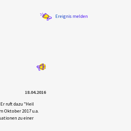
Ereignis melden
Statistik
Exportieren
?
Filter Erklärungen
18.04.2016
Er ruft dazu "Heil
im Oktober 2017 u.a.
ationen zu einer