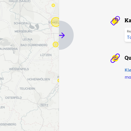
Ka
Re
T
Qu
Kle
mot