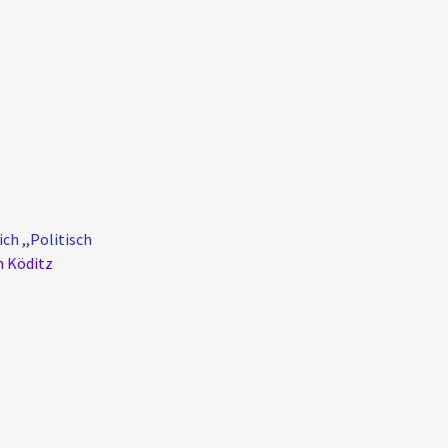
ch ,,Politisch
n Köditz