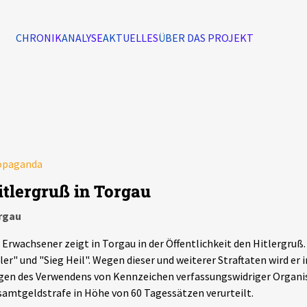
CHRONIK
ANALYSE
AKTUELLES
ÜBER DAS PROJEKT
Alle Ereignisse
7502
Ereignisse
opaganda
Ereignisse
itlergruß in Torgau
rgau
 Erwachsener zeigt in Torgau in der Öffentlichkeit den Hitlergruß. 
ler" und "Sieg Heil". Wegen dieser und weiterer Straftaten wird er 
en des Verwendens von Kennzeichen verfassungswidriger Organis
amtgeldstrafe in Höhe von 60 Tagessätzen verurteilt.