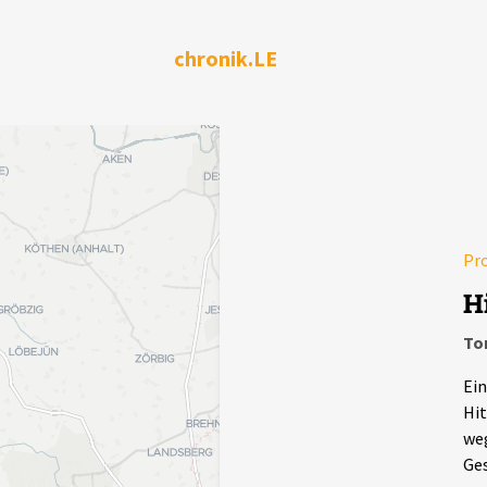
chronik.LE
Pr
H
To
Ein
Hit
weg
Ges