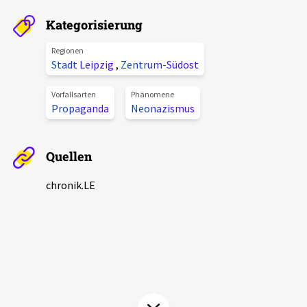
Aktuelles
Kategorisierung
Alle Beiträge
Regionen
Über uns
Stadt Leipzig
,
Zentrum-Südost
Veranstaltungen
Projektbeschreibung
Vorfallsarten
Phänomene
Pressemitteilungen
Propaganda
Neonazismus
Kontakt
Podcasts
Unterstützer_innen
Quellen
Spenden
chronik.LE
chronik.LE in der Presse