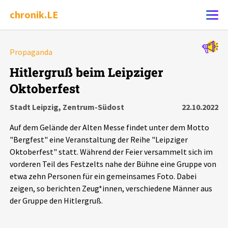
chronik.LE
Alle Ereignisse
Propaganda
Ereignis melden
7502
Ereignisse
Hitlergruß beim Leipziger
Oktoberfest
Chronik
Ereignisse
Statistik
Stadt Leipzig, Zentrum-Südost
22.10.2022
Exportieren
?
Filter Erklärungen
Dossiers
Auf dem Gelände der Alten Messe findet unter dem Motto
"Bergfest" eine Veranstaltung der Reihe "Leipziger
Leipziger Zustände
Oktoberfest" statt. Während der Feier versammelt sich im
vorderen Teil des Festzelts nahe der Bühne eine Gruppe von
etwa zehn Personen für ein gemeinsames Foto. Dabei
Schlaglichter
zeigen, so berichten Zeug*innen, verschiedene Männer aus
der Gruppe den Hitlergruß.
Phänomene