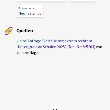
Aktuelles
Phänomene
Neonazismus
Alle Beiträge
Über uns
Veranstaltungen
Quellen
Projektbeschreibung
Pressemitteilungen
kleine Anfrage "Vorfälle mit extrem rechtem
Kontakt
Hintergrund an Schulen 2025" (Drs.-Nr.: 8/5203)
von
Podcasts
Juliane Nagel
Unterstützer_innen
Spenden
chronik.LE in der Presse