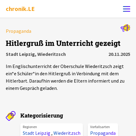
chronik.LE
Alle Ereignisse
Propaganda
Ereignis melden
7502
Ereignisse
Hitlergruß im Unterricht gezeigt
Stadt Leipzig, Wiederitzsch
20.11.2025
Chronik
Ereignisse
Statistik
Im Englischunterricht der Oberschule Wiederitzsch zeigt
Exportieren
?
Filter Erklärungen
Dossiers
ein*e Schüler*in den Hitlergruß in Verbindung mit dem
Hitlerbart. Daraufhin werden die Eltern informiert und zu
einem Gespräch geladen.
Leipziger Zustände
Schlaglichter
Kategorisierung
Phänomene
Regionen
Vorfallsarten
Stadt Leipzig
,
Wiederitzsch
Propaganda