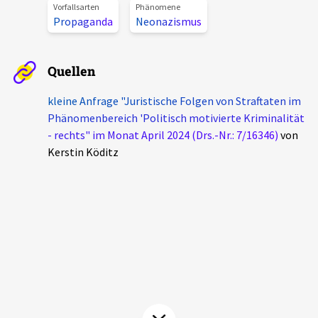
Vorfallsarten
Phänomene
Aktuelles
Propaganda
Neonazismus
Alle Beiträge
Über uns
Quellen
Veranstaltungen
Projektbeschreibung
kleine Anfrage "Juristische Folgen von Straftaten im
Pressemitteilungen
Phänomenbereich 'Politisch motivierte Kriminalität
Kontakt
- rechts" im Monat April 2024 (Drs.-Nr.: 7/16346)
von
Podcasts
Kerstin Köditz
Unterstützer_innen
Spenden
chronik.LE in der Presse