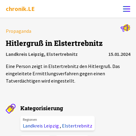
chronik.LE
Alle Ereignisse
Propaganda
Ereignis melden
7502
Ereignisse
Hitlergruß in Elstertrebnitz
Landkreis Leipzig, Elstertrebnitz
15.01.2024
Chronik
Ereignisse
Statistik
Eine Person zeigt in Elstertrebnitz den Hitlergruß. Das
Exportieren
?
Filter Erklärungen
Dossiers
eingeleitete Ermittlungsverfahren gegen einen
Tatverdächtigen wird eingestellt.
Leipziger Zustände
Schlaglichter
Kategorisierung
Regionen
Phänomene
Landkreis Leipzig
,
Elstertrebnitz