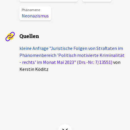
Aktuelles
Phänomene
Neonazismus
Alle Beiträge
Über uns
Veranstaltungen
Quellen
Projektbeschreibung
Pressemitteilungen
kleine Anfrage "Juristische Folgen von Straftaten im
Kontakt
Phänomenbereich 'Politisch motivierte Kriminalität
Podcasts
- rechts' im Monat Mai 2023" (Drs.-Nr.: 7/13551)
von
Unterstützer_innen
Kerstin Köditz
Spenden
chronik.LE in der Presse