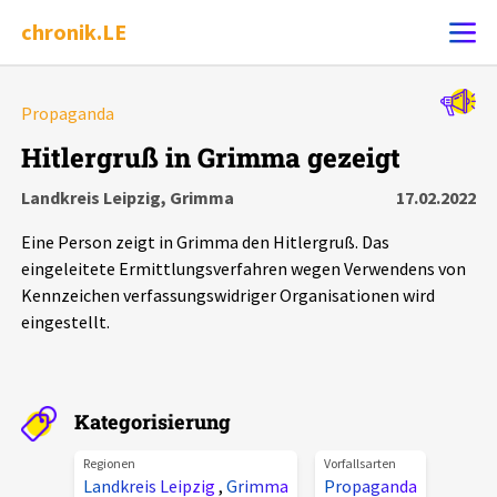
chronik.LE
Alle Ereignisse
Propaganda
Ereignis melden
7502
Ereignisse
Hitlergruß in Grimma gezeigt
Landkreis Leipzig, Grimma
17.02.2022
Chronik
Ereignisse
Statistik
Eine Person zeigt in Grimma den Hitlergruß. Das
Exportieren
?
Filter Erklärungen
Dossiers
eingeleitete Ermittlungsverfahren wegen Verwendens von
Kennzeichen verfassungswidriger Organisationen wird
eingestellt.
Leipziger Zustände
Schlaglichter
Kategorisierung
Phänomene
Regionen
Vorfallsarten
Landkreis Leipzig
,
Grimma
Propaganda