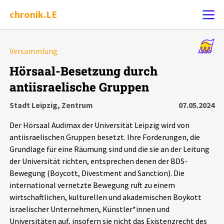
chronik.LE
Alle Ereignisse
Versammlung
Ereignis melden
7502
Ereignisse
Hörsaal-Besetzung durch
antiisraelische Gruppen
Chronik
Ereignisse
Statistik
Stadt Leipzig, Zentrum
07.05.2024
Exportieren
?
Filter Erklärungen
Dossiers
Der Hörsaal Audimax der Universität Leipzig wird von
antiisraelischen Gruppen besetzt. Ihre Forderungen, die
Leipziger Zustände
Grundlage für eine Räumung sind und die sie an der Leitung
der Universität richten, entsprechen denen der BDS-
Bewegung (Boycott, Divestment and Sanction). Die
Schlaglichter
international vernetzte Bewegung ruft zu einem
wirtschaftlichen, kulturellen und akademischen Boykott
Phänomene
israelischer Unternehmen, Künstler*innen und
Universitäten auf, insofern sie nicht das Existenzrecht des