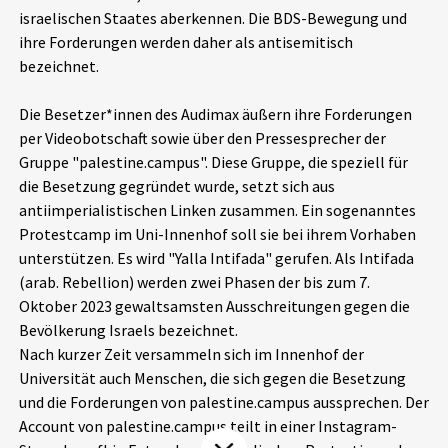
israelischen Staates aberkennen. Die BDS-Bewegung und
Aktuelles
ihre Forderungen werden daher als antisemitisch
bezeichnet.
Alle Beiträge
Über uns
Die Besetzer*innen des Audimax äußern ihre Forderungen
Veranstaltungen
per Videobotschaft sowie über den Pressesprecher der
Projektbeschreibung
Pressemitteilungen
Gruppe "palestine.campus". Diese Gruppe, die speziell für
Kontakt
die Besetzung gegründet wurde, setzt sich aus
Podcasts
antiimperialistischen Linken zusammen. Ein sogenanntes
Unterstützer_innen
Protestcamp im Uni-Innenhof soll sie bei ihrem Vorhaben
unterstützen. Es wird "Yalla Intifada" gerufen. Als Intifada
Spenden
(arab. Rebellion) werden zwei Phasen der bis zum 7.
chronik.LE in der Presse
Oktober 2023 gewaltsamsten Ausschreitungen gegen die
Bevölkerung Israels bezeichnet.
Nach kurzer Zeit versammeln sich im Innenhof der
Universität auch Menschen, die sich gegen die Besetzung
und die Forderungen von palestine.campus aussprechen. Der
Account von palestine.campus teilt in einer Instagram-