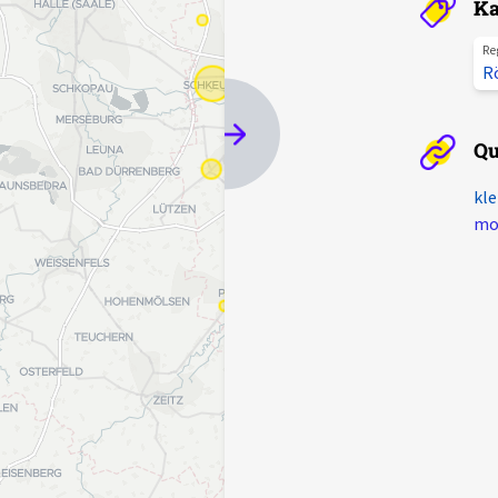
Ka
Re
R
Qu
kle
mot