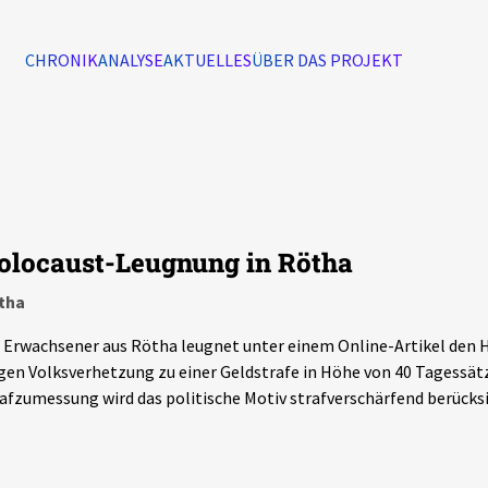
CHRONIK
ANALYSE
AKTUELLES
ÜBER DAS PROJEKT
Alle Ereignisse
7502
Ereignisse
olocaust-Leugnung in Rötha
Ereignisse
tha
 Erwachsener aus Rötha leugnet unter einem Online-Artikel den H
en Volksverhetzung zu einer Geldstrafe in Höhe von 40 Tagessätze
afzumessung wird das politische Motiv strafverschärfend berücksi