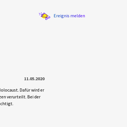
Ereignis melden
Statistik
11.05.2020
Exportieren
?
Filter Erklärungen
olocaust. Dafür wird er
n verurteilt. Bei der
chtigt.