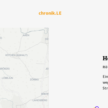
chronik.LE
H
Rö
Ein
weg
Str