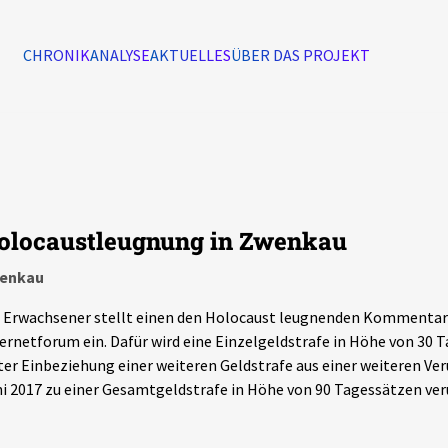
CHRONIK
ANALYSE
AKTUELLES
ÜBER DAS PROJEKT
Alle Ereignisse
7502
Ereignisse
olocaustleugnung in Zwenkau
Ereignisse
enkau
 Erwachsener stellt einen den Holocaust leugnenden Kommentar
ernetforum ein. Dafür wird eine Einzelgeldstrafe in Höhe von 30 
er Einbeziehung einer weiteren Geldstrafe aus einer weiteren Ver
i 2017 zu einer Gesamtgeldstrafe in Höhe von 90 Tagessätzen veru