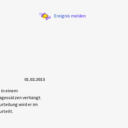
Ereignis melden
Statistik
01.02.2013
Exportieren
?
Filter Erklärungen
 in einem
Tagessätzen verhängt.
urteilung wird er im
rteilt.