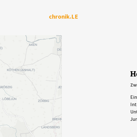
chronik.LE
H
Zw
Ein
Int
Unt
Jun