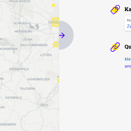
Ka
Re
Z
Qu
kle
and