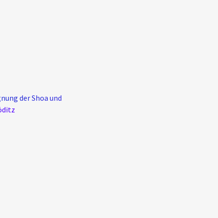
gnung der Shoa und
öditz