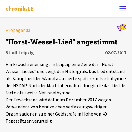
chronik.LE
Alle Ereignisse
Propaganda
Ereignis melden
7502
Ereignisse
"Horst-Wessel-Lied" angestimmt
Stadt Leipzig
02.07.2017
Chronik
Ereignisse
Statistik
Ein Erwachsener singt in Leipzig eine Zeile des "Horst-
Exportieren
?
Filter Erklärungen
Dossiers
Wessel-Liedes" und zeigt den Hitlergruß. Das Lied entstand
als Kampflied der SA und avancierte später zur Parteihymne
der NSDAP. Nach der Machtübernahme fungierte das Lied de
Leipziger Zustände
facto als zweite Nationalhymne.
Der Erwachsene wird dafür im Dezember 2017 wegen
Schlaglichter
Verwendens von Kennzeichen verfassungswidriger
Organisationen zu einer Geldstrafe in Höhe von 40
Phänomene
Tagessätzen verurteilt.