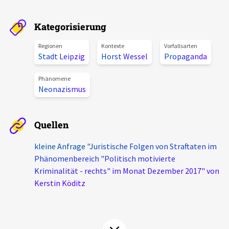
Aktuelles
Kategorisierung
Alle Beiträge
Über uns
Regionen
Kontexte
Vorfallsarten
Stadt Leipzig
Horst Wessel
Propaganda
Veranstaltungen
Projektbeschreibung
Pressemitteilungen
Phänomene
Neonazismus
Kontakt
Podcasts
Unterstützer_innen
Quellen
Spenden
kleine Anfrage "Juristische Folgen von Straftaten im
chronik.LE in der Presse
Phänomenbereich "Politisch motivierte
Kriminalität - rechts" im Monat Dezember 2017" von
Kerstin Köditz