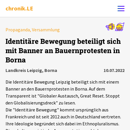
chronik.LE
Alle Ereignisse
Propaganda, Versammlung
Ereignis melden
7502
Ereignisse
Identitäre Bewegung beteiligt sich
mit Banner an Bauernprotesten in
Chronik
Ereignisse
Statistik
Borna
Exportieren
?
Filter Erklärungen
Dossiers
Landkreis Leipzig, Borna
10.07.2022
Die Identitäre Bewegung Leipzig beteiligt sich mit einem
Leipziger Zustände
Banner an den Bauernprotesten in Borna. Auf dem
Transparent ist "Globaler Austausch, Great Reset. Stoppt
Schlaglichter
den Globalisierungsdreck" zu lesen.
Die "Identitäre Bewegung" kommt ursprünglich aus
Frankreich und ist seit 2012 auch in Deutschland vertreten.
Phänomene
Ihre Ideologie begründet sich dabei im Ethnopluralismus.