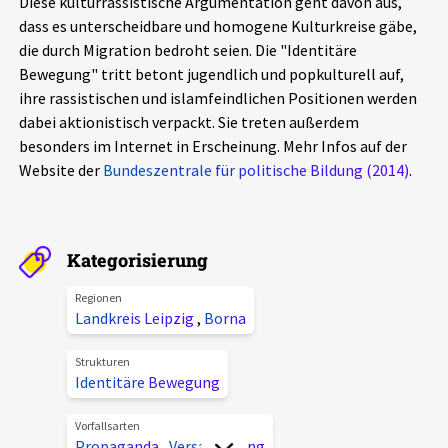
Diese kulturrassistische Argumentation geht davon aus,
Aktuelles
dass es unterscheidbare und homogene Kulturkreise gäbe,
die durch Migration bedroht seien. Die "Identitäre
Bewegung" tritt betont jugendlich und popkulturell auf,
Alle Beiträge
Über uns
ihre rassistischen und islamfeindlichen Positionen werden
Veranstaltungen
dabei aktionistisch verpackt. Sie treten außerdem
Projektbeschreibung
besonders im Internet in Erscheinung. Mehr Infos auf der
Pressemitteilungen
Website der
Bundeszentrale für politische Bildung (2014)
.
Kontakt
Podcasts
Unterstützer_innen
Kategorisierung
Spenden
chronik.LE in der Presse
Regionen
Landkreis Leipzig
,
Borna
Strukturen
Identitäre Bewegung
Vorfallsarten
Propaganda
,
Versammlung