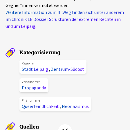
Gegner*innen vermutet werden.
Aktuelles
Weitere Information zum III.Weg finden sich unter anderem
im chronik.LE Dossier Strukturen der extremen Rechten in
Alle Beiträge
Über uns
und um Leipzig.
Veranstaltungen
Projektbeschreibung
Pressemitteilungen
Kategorisierung
Kontakt
Podcasts
Unterstützer_innen
Regionen
Stadt Leipzig
,
Zentrum-Südost
Spenden
Vorfallsarten
chronik.LE in der Presse
Propaganda
Phänomene
Queerfeindlichkeit
,
Neonazismus
Quellen