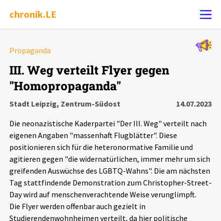
chronik.LE
Alle Ereignisse
Propaganda
Ereignis melden
7502
Ereignisse
III. Weg verteilt Flyer gegen
"Homopropaganda"
Chronik
Ereignisse
Statistik
Stadt Leipzig, Zentrum-Südost
14.07.2023
Exportieren
?
Filter Erklärungen
Dossiers
Die neonazistische Kaderpartei "Der III. Weg" verteilt nach
eigenen Angaben "massenhaft Flugblätter". Diese
Leipziger Zustände
positionieren sich für die heteronormative Familie und
agitieren gegen "die widernatürlichen, immer mehr um sich
greifenden Auswüchse des LGBTQ-Wahns". Die am nächsten
Schlaglichter
Tag stattfindende Demonstration zum Christopher-Street-
Day wird auf menschenverachtende Weise verunglimpft.
Phänomene
Die Flyer werden offenbar auch gezielt in
Studierendenwohnheimen verteilt, da hier politische