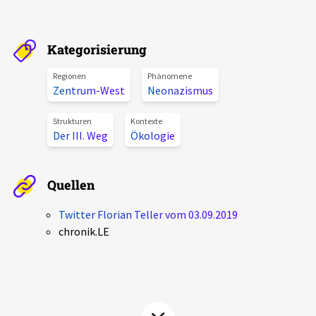
Aktuelles
Kategorisierung
Alle Beiträge
Über uns
Regionen
Phänomene
Veranstaltungen
Zentrum-West
Neonazismus
Projektbeschreibung
Pressemitteilungen
Strukturen
Kontexte
Kontakt
Der III. Weg
Ökologie
Podcasts
Unterstützer_innen
Spenden
Quellen
chronik.LE in der Presse
Twitter Florian Teller vom 03.09.2019
chronik.LE