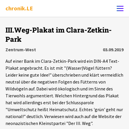
chronik.LE
Alle Ereignisse
III.Weg-Plakat im Clara-Zetkin-
Ereignis melden
7502
Ereignisse
Park
Zentrum-West
03.09.2019
Chronik
Ereignisse
Statistik
Auf einer Bank im Clara-Zetkin-Park wird ein DIN-A4 Text-
Plakat angebracht. Es ist mit "(Wasser)Vögel füttern?
Exportieren
?
Filter Erklärungen
Dossiers
Leider keine gute Idee!" überschrieben und klärt vermeidlich
neutral über die negativen Folgen des Fütterns von
Leipziger Zustände
Wildvögeln auf. Dabei wird ökologisch und im Sinne des
Tierwohls argumentiert. Welchen Hintergrund das Plakat
Schlaglichter
hat wird allerdings erst bei der Schlussparole
"Umweltschutz heißt Heimatschutz. Echtes 'grün' geht nur
national!" deutlich. Verwiesen wird auch auf die Website der
Phänomene
neonazistischen Kleinstpartei "Der III. Weg".