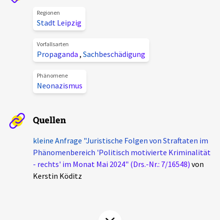
Aktuelles
Regionen
Stadt Leipzig
Alle Beiträge
Über uns
Vorfallsarten
Propaganda
,
Sachbeschädigung
Veranstaltungen
Projektbeschreibung
Pressemitteilungen
Phänomene
Neonazismus
Kontakt
Podcasts
Unterstützer_innen
Quellen
Spenden
kleine Anfrage "Juristische Folgen von Straftaten im
chronik.LE in der Presse
Phänomenbereich 'Politisch motivierte Kriminalität
- rechts' im Monat Mai 2024" (Drs.-Nr.: 7/16548)
von
Kerstin Köditz