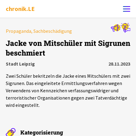
chronik.LE
Alle Ereignisse
Propaganda, Sachbeschädigung
Ereignis melden
7502
Ereignisse
Jacke von Mitschüler mit Sigrunen
beschmiert
Chronik
Ereignisse
Statistik
Stadt Leipzig
28.11.2023
Exportieren
?
Filter Erklärungen
Dossiers
Zwei Schüler bekritzeln die Jacke eines Mitschülers mit zwei
Sigrunen. Das eingeleitete Ermittlungsverfahren wegen
Leipziger Zustände
Verwendens von Kennzeichen verfassungswidriger und
terroristischer Organisationen gegen zwei Tatverdächtige
wird eingestellt.
Schlaglichter
Phänomene
Kategorisierung