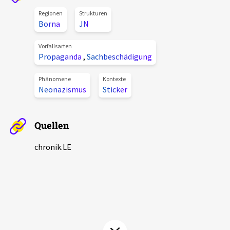
Aktuelles
Regionen
Strukturen
Borna
JN
Alle Beiträge
Über uns
Vorfallsarten
Propaganda
,
Sachbeschädigung
Veranstaltungen
Projektbeschreibung
Pressemitteilungen
Phänomene
Kontexte
Neonazismus
Sticker
Kontakt
Podcasts
Unterstützer_innen
Quellen
Spenden
chronik.LE
chronik.LE in der Presse