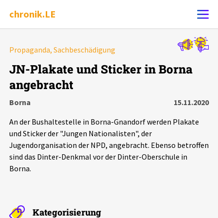
chronik.LE
Alle Ereignisse
Propaganda, Sachbeschädigung
Ereignis melden
7502
Ereignisse
JN-Plakate und Sticker in Borna
angebracht
Chronik
Ereignisse
Statistik
Borna
15.11.2020
Exportieren
?
Filter Erklärungen
Dossiers
An der Bushaltestelle in Borna-Gnandorf werden Plakate
und Sticker der "Jungen Nationalisten", der
Leipziger Zustände
Jugendorganisation der NPD, angebracht. Ebenso betroffen
sind das Dinter-Denkmal vor der Dinter-Oberschule in
Borna.
Schlaglichter
Phänomene
Kategorisierung