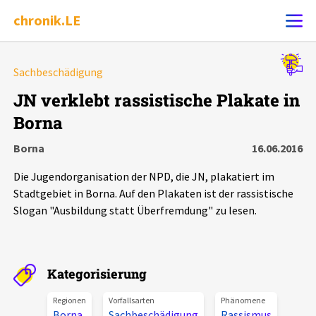
chronik.LE
Alle Ereignisse
Sachbeschädigung
Ereignis melden
7502
Ereignisse
JN verklebt rassistische Plakate in
Borna
Chronik
Ereignisse
Statistik
Borna
16.06.2016
Exportieren
?
Filter Erklärungen
Dossiers
Die Jugendorganisation der NPD, die JN, plakatiert im
Stadtgebiet in Borna. Auf den Plakaten ist der rassistische
Leipziger Zustände
Slogan "Ausbildung statt Überfremdung" zu lesen.
Schlaglichter
Kategorisierung
Phänomene
Regionen
Vorfallsarten
Phänomene
Borna
Sachbeschädigung
Rassismus