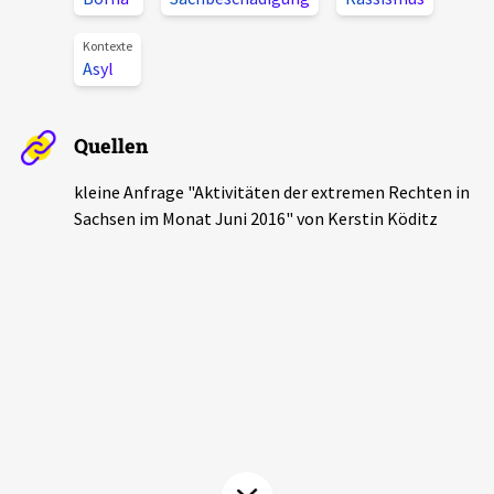
Aktuelles
Kontexte
Asyl
Alle Beiträge
Über uns
Veranstaltungen
Quellen
Projektbeschreibung
Pressemitteilungen
kleine Anfrage "Aktivitäten der extremen Rechten in
Kontakt
Podcasts
Sachsen im Monat Juni 2016" von Kerstin Köditz
Unterstützer_innen
Spenden
chronik.LE in der Presse