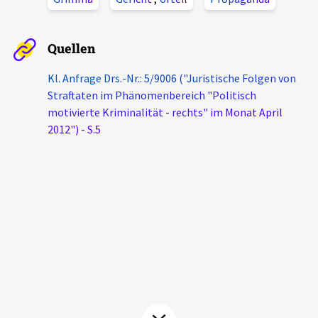
Aktuelles
Quellen
Alle Beiträge
Über uns
Kl. Anfrage Drs.-Nr.: 5/9006 ("Juristische Folgen von
Veranstaltungen
Straftaten im Phänomenbereich "Politisch
Projektbeschreibung
Pressemitteilungen
motivierte Kriminalität - rechts" im Monat April
Kontakt
2012") - S.5
Podcasts
Unterstützer_innen
Spenden
chronik.LE in der Presse