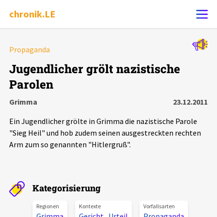
chronik.LE
Alle Ereignisse
Propaganda
Ereignis melden
7502
Ereignisse
Jugendlicher grölt nazistische
Parolen
Chronik
Ereignisse
Statistik
Grimma
23.12.2011
Exportieren
?
Filter Erklärungen
Dossiers
Ein Jugendlicher grölte in Grimma die nazistische Parole
"Sieg Heil" und hob zudem seinen ausgestreckten rechten
Leipziger Zustände
Arm zum so genannten "Hitlergruß".
Schlaglichter
Kategorisierung
Phänomene
Regionen
Kontexte
Vorfallsarten
Grimma
Gericht
,
Urteil
Propaganda