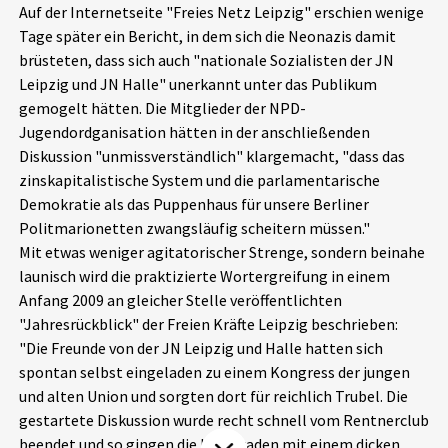
Auf der Internetseite "Freies Netz Leipzig" erschien wenige
Aktuelles
Tage später ein Bericht, in dem sich die Neonazis damit
brüsteten, dass sich auch "nationale Sozialisten der JN
Alle Beiträge
Leipzig und JN Halle" unerkannt unter das Publikum
Über uns
gemogelt hätten. Die Mitglieder der NPD-
Veranstaltungen
Jugendordganisation hätten in der anschließenden
Projektbeschreibung
Pressemitteilungen
Diskussion "unmissverständlich" klargemacht, "dass das
Kontakt
zinskapitalistische System und die parlamentarische
Podcasts
Demokratie als das Puppenhaus für unsere Berliner
Unterstützer_innen
Politmarionetten zwangsläufig scheitern müssen."
Mit etwas weniger agitatorischer Strenge, sondern beinahe
Spenden
launisch wird die praktizierte Wortergreifung in einem
chronik.LE in der Presse
Anfang 2009 an gleicher Stelle veröffentlichten
"Jahresrückblick" der Freien Kräfte Leipzig beschrieben:
"Die Freunde von der JN Leipzig und Halle hatten sich
spontan selbst eingeladen zu einem Kongress der jungen
und alten Union und sorgten dort für reichlich Trubel. Die
gestartete Diskussion wurde recht schnell vom Rentnerclub
beendet und so gingen die Kameraden mit einem dicken