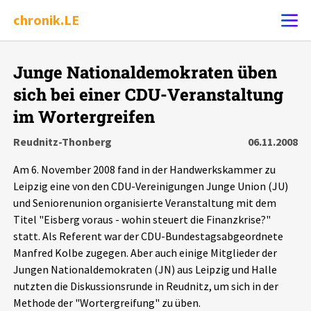
chronik.LE
Alle Ereignisse
Junge Nationaldemokraten üben
Ereignis melden
7502
Ereignisse
sich bei einer CDU-Veranstaltung
im Wortergreifen
Chronik
Ereignisse
Statistik
Reudnitz-Thonberg
06.11.2008
Exportieren
?
Filter Erklärungen
Dossiers
Am 6. November 2008 fand in der Handwerkskammer zu
Leipzig eine von den CDU-Vereinigungen Junge Union (JU)
und Seniorenunion organisierte Veranstaltung mit dem
Leipziger Zustände
Titel "Eisberg voraus - wohin steuert die Finanzkrise?"
statt. Als Referent war der CDU-Bundestagsabgeordnete
Schlaglichter
Manfred Kolbe zugegen. Aber auch einige Mitglieder der
Jungen Nationaldemokraten (JN) aus Leipzig und Halle
Phänomene
nutzten die Diskussionsrunde in Reudnitz, um sich in der
Methode der "Wortergreifung" zu üben.