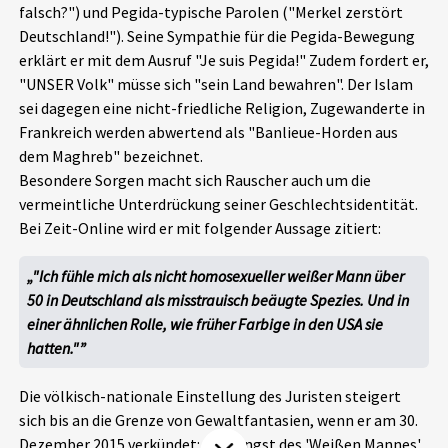
falsch?") und Pegida-typische Parolen ("Merkel zerstört
Aktuelles
Deutschland!"). Seine Sympathie für die Pegida-Bewegung
erklärt er mit dem Ausruf "Je suis Pegida!" Zudem fordert er,
Alle Beiträge
"UNSER Volk" müsse sich "sein Land bewahren". Der Islam
Über uns
sei dagegen eine nicht-friedliche Religion, Zugewanderte in
Veranstaltungen
Frankreich werden abwertend als "Banlieue-Horden aus
Projektbeschreibung
Pressemitteilungen
dem Maghreb" bezeichnet.
Kontakt
Besondere Sorgen macht sich Rauscher auch um die
Podcasts
vermeintliche Unterdrückung seiner Geschlechtsidentität.
Unterstützer_innen
Bei Zeit-Online wird er mit folgender Aussage zitiert:
Spenden
"Ich fühle mich als nicht homosexueller weißer Mann über
chronik.LE in der Presse
50 in Deutschland als misstrauisch beäugte Spezies. Und in
einer ähnlichen Rolle, wie früher Farbige in den USA sie
hatten."
Die völkisch-nationale Einstellung des Juristen steigert
sich bis an die Grenze von Gewaltfantasien, wenn er am 30.
Dezember 2015 verkündet: "Die Angst des 'Weißen Mannes'