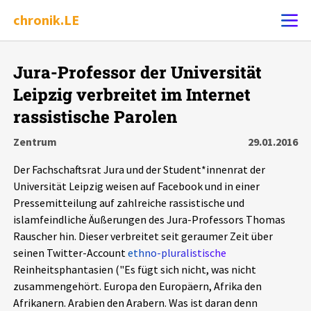
chronik.LE
Alle Ereignisse
Jura-Professor der Universität
Ereignis melden
7502
Ereignisse
Leipzig verbreitet im Internet
rassistische Parolen
Chronik
Ereignisse
Statistik
Zentrum
29.01.2016
Exportieren
?
Filter Erklärungen
Dossiers
Der Fachschaftsrat Jura und der Student*innenrat der
Universität Leipzig weisen auf Facebook und in einer
Pressemitteilung auf zahlreiche rassistische und
Leipziger Zustände
islamfeindliche Äußerungen des Jura-Professors Thomas
Rauscher hin. Dieser verbreitet seit geraumer Zeit über
Schlaglichter
seinen Twitter-Account
ethno-pluralistische
Reinheitsphantasien ("Es fügt sich nicht, was nicht
Phänomene
zusammengehört. Europa den Europäern, Afrika den
Afrikanern. Arabien den Arabern. Was ist daran denn