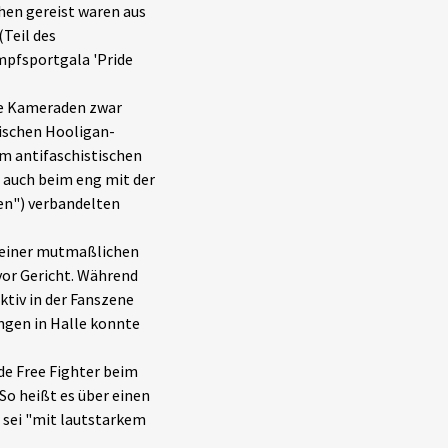
then gereist waren aus
(Teil des
mpfsportgala 'Pride
die Kameraden zwar
tischen Hooligan-
m antifaschistischen
 auch beim eng mit der
n") verbandelten
 seiner mutmaßlichen
vor Gericht. Während
ktiv in der Fanszene
ungen in Halle konnte
de Free Fighter beim
So heißt es über einen
r sei "mit lautstarkem