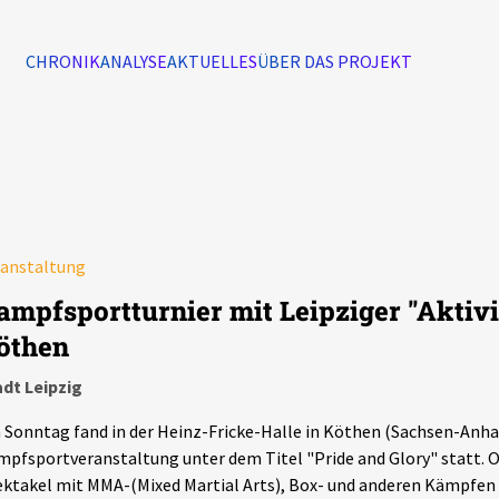
CHRONIK
ANALYSE
AKTUELLES
ÜBER DAS PROJEKT
Alle Ereignisse
7502
Ereignisse
ranstaltung
Ereignisse
ampfsportturnier mit Leipziger "Aktivi
öthen
dt Leipzig
Sonntag fand in der Heinz-Fricke-Halle in Köthen (Sachsen-Anhal
pfsportveranstaltung unter dem Titel "Pride and Glory" statt. O
ktakel mit MMA-(Mixed Martial Arts), Box- und anderen Kämpfen