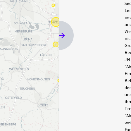
Sec
Lei
neo
and
Wel
nic
Gru
Rec
JN
"Ak
Ein
Bet
der
und
ihm
Tro
"Ak
wei
Fan