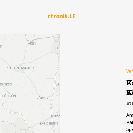
chronik.LE
Ve
K
K
Sta
Am 
Kam
Spe