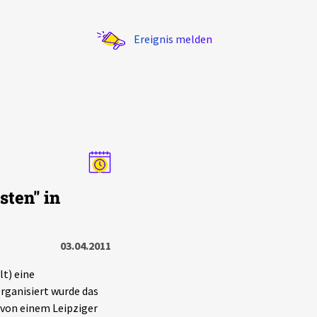
Ereignis melden
Statistik
sten" in
Exportieren
?
Filter Erklärungen
03.04.2011
t) eine
rganisiert wurde das
 von einem Leipziger