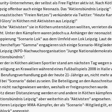
urity-Unternehmer, der selbst als Free Fighter aktiv ist. Nach Kö
pzig offenbar auch einige Neonazis. Das "Aktionsbündnis Leipzig" 
nazistischen "Freien Netzes") verkündete via Twitter: "Heute Ka
 Glory' in Köthen mit Aktivisten aus Leipzig!"
che "Aktivisten" sie in Köthen unterstützen wollten, verrieten 
ht. Unter den Kämpfern waren jedoch u.a. Anhänger der neonazis
ppierung "Scenario Lok" aus dem Umfeld von Lok Leipzig. Laut de
hercheflyer "Gamma" engagieren sich einige Scenario-Mitglieder
 Leipzig (NPD-Nachwuchsorganisation "Junge Nationaldemokrate
tionsbündnis".
er der in Köthen aktiven Sportler stand am nächsten Tag wegen
eiligung an Krawallen während eines Fußballspiels 2008 in Halle 
 Berufungsverhandlung gab der heute 21-Jährige an, nicht mehr a
 bei "Scenario" dabei zu seien. Die Beteiligung an den Ausschreit
 nicht nachgewiesen werden, weshalb er freigesprochen wurde.
tz dieser Distanzierung werden er und andere in Köthen kämpfen
tionsbündnis Leipzig" aber weiterhin als "Aktivisten" angesehen. 
teren Leipziger MMA-Kämpfer, der als "Scenario"-Mitglied gilt, e
block" angereist.