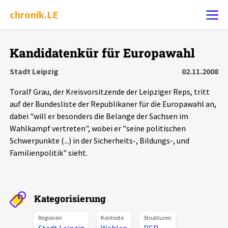
chronik.LE
Alle Ereignisse
Kandidatenkür für Europawahl
Ereignis melden
7502
Ereignisse
Stadt Leipzig
02.11.2008
Toralf Grau, der Kreisvorsitzende der Leipziger Reps, tritt
Chronik
Ereignisse
Statistik
auf der Bundesliste der Republikaner für die Europawahl an,
dabei "will er besonders die Belange der Sachsen im
Exportieren
?
Filter Erklärungen
Dossiers
Wahlkampf vertreten", wobei er "seine politischen
Schwerpunkte (...) in der Sicherheits-, Bildungs-, und
Leipziger Zustände
Familienpolitik" sieht.
Schlaglichter
Kategorisierung
Phänomene
Regionen
Kontexte
Strukturen