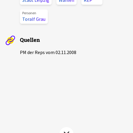
Stadt Leipzig
Wahlen
REP
Aktuelles
Personen
Toralf Grau
Alle Beiträge
Über uns
Veranstaltungen
Quellen
Projektbeschreibung
Pressemitteilungen
PM der Reps vom 02.11.2008
Kontakt
Podcasts
Unterstützer_innen
Spenden
chronik.LE in der Presse